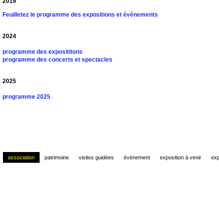
2019
Feuilletez le programme des expositions et événements
2024
programme des exposititons
programme des concerts et spectacles
2025
programme 2025
association
patrimoine
visites guidées
évènement
exposition à venir
exp