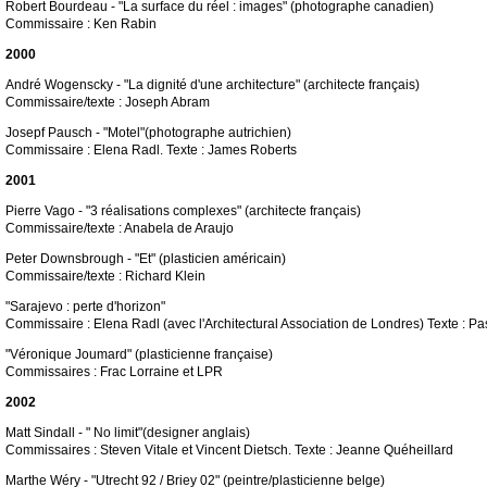
Robert Bourdeau - "La surface du réel : images" (photographe canadien)
Commissaire : Ken Rabin
2000
André Wogenscky - "La dignité d'une architecture" (architecte français)
Commissaire/texte : Joseph Abram
Josepf Pausch - "Motel"(photographe autrichien)
Commissaire : Elena Radl. Texte : James Roberts
2001
Pierre Vago - "3 réalisations complexes" (architecte français)
Commissaire/texte : Anabela de Araujo
Peter Downsbrough - "Et" (plasticien américain)
Commissaire/texte : Richard Klein
"Sarajevo : perte d'horizon"
Commissaire : Elena Radl (avec l'Architectural Association de Londres) Texte : P
"Véronique Joumard" (plasticienne française)
Commissaires : Frac Lorraine et LPR
2002
Matt Sindall - " No limit"(designer anglais)
Commissaires : Steven Vitale et Vincent Dietsch. Texte : Jeanne Quéheillard
Marthe Wéry - "Utrecht 92 / Briey 02" (peintre/plasticienne belge)