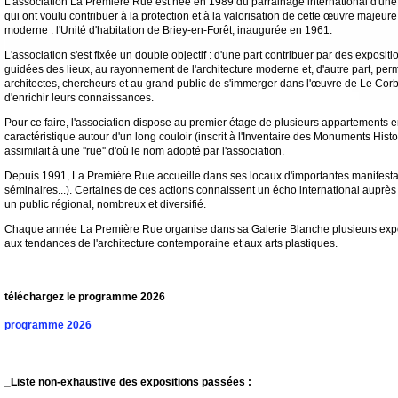
L'association La Première Rue est née en 1989 du parrainage international d'une tr
qui ont voulu contribuer à la protection et à la valorisation de cette œuvre majeure
moderne : l'Unité d'habitation de Briey-en-Forêt, inaugurée en 1961.
L'association s'est fixée un double objectif : d'une part contribuer par des expositi
guidées des lieux, au rayonnement de l'architecture moderne et, d'autre part, perm
architectes, chercheurs et au grand public de s'immerger dans l'œuvre de Le Corbu
d'enrichir leurs connaissances.
Pour ce faire, l'association dispose au premier étage de plusieurs appartements 
caractéristique autour d'un long couloir (inscrit à l'Inventaire des Monuments His
assimilait à une ''rue'' d'où le nom adopté par l'association.
Depuis 1991, La Première Rue accueille dans ses locaux d'importantes manifestat
séminaires...). Certaines de ces actions connaissent un écho international auprès 
un public régional, nombreux et diversifié.
Chaque année La Première Rue organise dans sa Galerie Blanche plusieurs exp
aux tendances de l'architecture contemporaine et aux arts plastiques.
téléchargez le programme 2026
programme 2026
_Liste non-exhaustive des expositions passées :