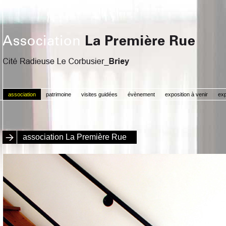
association
patrimoine
visites guidées
évènement
exposition à venir
exp
association La Première Rue